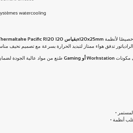
 systèmes watercooling
. صًا لأنظمة
مع شكل أسود أنيق ينسجم مع باقي مكونات
Gaming أو Workstation
صُنع من مواد عالية الجودة لضمان أداء مستمر وموثوق، ويكمل أي إعداد
• مستمر