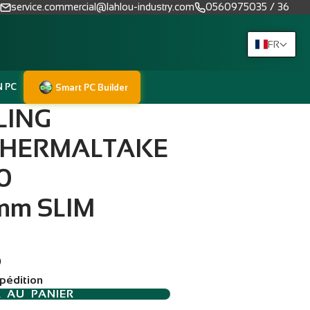
service.commercial@lahlou-industry.com
0560975035 / 36
FR
N PC
Smart PC Builder
LING
THERMALTAKE
0
mm SLIM
D
xpédition
R AU PANIER