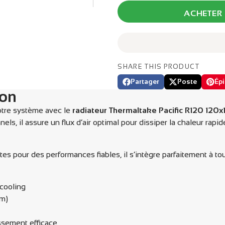
ACHETER
SHARE THIS PRODUCT
Partager
Poste
Épi
Partager
Ouvre
Publier
Ouvre
Éping
Ouvr
ion
sur
dans
sur
dans
sur
dans
Facebook
une
X
une
Pinte
une
otre système avec le
radiateur Thermaltake Pacific R120 120
nouvelle
nouvelle
nouve
els, il assure un flux d’air optimal pour dissiper la chaleur rap
fenêtre.
fenêtre.
fenêtr
es pour des performances fiables, il s’intègre parfaitement à to
rcooling
im)
issement efficace