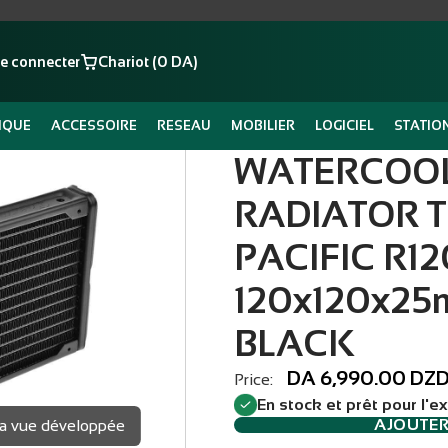
e connecter
Chariot (0 DA)
IQUE
ACCESSOIRE
RESEAU
MOBILIER
LOGICIEL
STATIO
WATERCOO
RADIATOR 
PACIFIC R12
120x120x25
BLACK
DA 6,990.00 DZ
Price:
En stock et prêt pour l'e
AJOUTE
 la vue développée