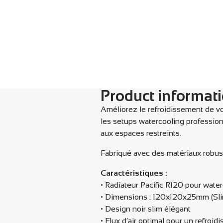
Product informat
Améliorez le refroidissement de v
les setups watercooling professionn
aux espaces restreints.
Fabriqué avec des matériaux robust
Caractéristiques :
• Radiateur Pacific R120 pour wate
• Dimensions : 120x120x25mm (Sl
• Design noir slim élégant
• Flux d’air optimal pour un refroid