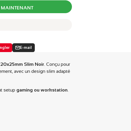
 MAINTENANT
ngler
E-mail
ler
e
Partager
par
rest
email
x120x25mm Slim Noir
. Conçu pour
lle
idement, avec un design slim adapté
e.
ut setup
gaming ou workstation
.