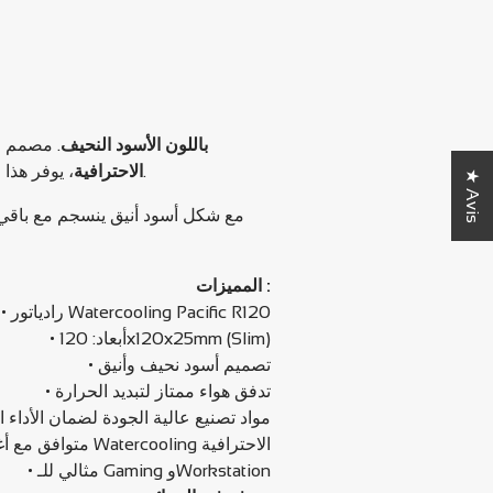
رادياتور Thermaltake Pacific R120 بقياس 120x120x25mm باللون الأسود النحيف
مصمم خصي
، يوفر هذا الرادياتور تدفق هواء ممتاز لتبديد الحرارة بسرعة مع تصميم نحيف مناسب للمساحات الضيقة.
Watercooling الاحترافية
★ Avis
المميزات :
• رادياتور Watercooling Pacific R120
• أبعاد: 120x120x25mm (Slim)
• تصميم أسود نحيف وأنيق
• تدفق هواء ممتاز لتبديد الحرارة
مواد تصنيع عالية الجودة لضمان الأداء ال
• متوافق مع أغلب أنظمة Watercooling الاحترافية
• مثالي للـ Gaming وWorkstation