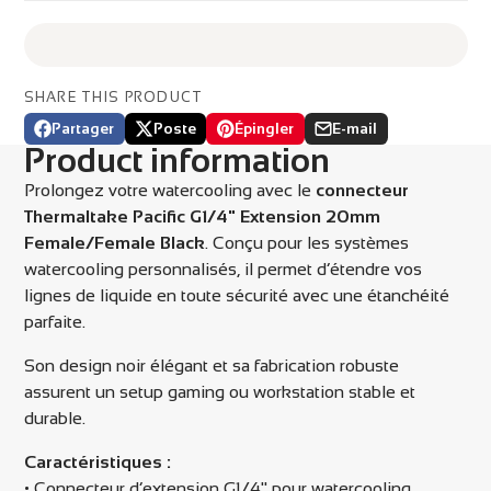
SHARE THIS PRODUCT
Partager
Poste
Épingler
E-mail
Partager
Ouvre
Publier
Ouvre
Épingler
Ouvre
Partager
Product information
sur
dans
sur
dans
sur
dans
par
Facebook
une
X
une
Pinterest
une
email
Prolongez votre watercooling avec le
connecteur
nouvelle
nouvelle
nouvelle
Thermaltake Pacific G1/4" Extension 20mm
fenêtre.
fenêtre.
fenêtre.
Female/Female Black
. Conçu pour les systèmes
watercooling personnalisés, il permet d’étendre vos
lignes de liquide en toute sécurité avec une étanchéité
parfaite.
Son design noir élégant et sa fabrication robuste
assurent un setup gaming ou workstation stable et
durable.
Caractéristiques :
• Connecteur d’extension G1/4" pour watercooling