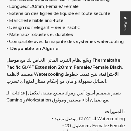
• Longueur 20mm, Female/Female
• Extension des lignes de liquide en toute sécurité
★ Avis
• Étanchéité fiable anti-fuite
• Design noir élégant – série Pacific
• Matériaux robustes et durables
• Compatible avec la majorité des systèmes watercooling
•
Disponible en Algérie
وسّع نظام التبريد المائي الخاص بك مع
موصل Thermaltake
Pacific G1/4" Extension 20mm Female/Female Black
.
Watercooling الاحترافية
، يتيح تمديد خطوط
مصمم لأنظمة
السائل بسهولة وأمان مع إحكام ممتاز لمنع أي تسرب.
يتميز بتصميم أسود أنيق ومواد تصنيع متينة، ليكمل إعدادات الـ
Gaming وWorkstation مع ضمان أداء مستمر وموثوق.
المميزات :
• موصل تمديد G1/4" للـ Watercooling
• طول 20mm، Female/Female