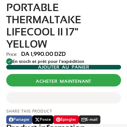
PORTABLE
THERMALTAKE
LIFECOOL II 17"
YELLOW
DA 1,990.00 DZD
Price:
En stock et prêt pour l'expédition
AJOUTER AU PANIER
ACHETER MAINTENANT
SHARE THIS PRODUCT
Partager
Poste
Épingler
E-mail
Partager
Ouvre
Publier
Ouvre
Épingler
Ouvre
Partager