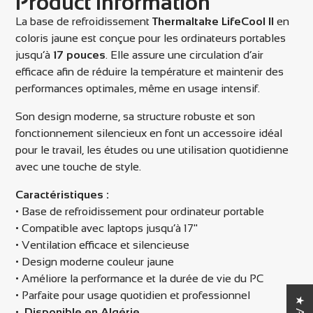
Product information
sur
dans
sur
dans
sur
dans
par
Facebook
une
X
une
Pinterest
une
email
La base de refroidissement
Thermaltake LifeCool II
en
nouvelle
nouvelle
nouvelle
coloris jaune est conçue pour les ordinateurs portables
fenêtre.
fenêtre.
fenêtre.
jusqu’à
17 pouces
. Elle assure une circulation d’air
efficace afin de réduire la température et maintenir des
performances optimales, même en usage intensif.
Son design moderne, sa structure robuste et son
fonctionnement silencieux en font un accessoire idéal
pour le travail, les études ou une utilisation quotidienne
avec une touche de style.
Caractéristiques :
• Base de refroidissement pour ordinateur portable
• Compatible avec laptops jusqu’à 17"
• Ventilation efficace et silencieuse
• Design moderne couleur jaune
• Améliore la performance et la durée de vie du PC
• Parfaite pour usage quotidien et professionnel
•
Disponible en Algérie