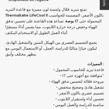
★ Avis
تمتع بتبريد فعّال ولمسة لون مميزة مع قاعدة التبريد
Thermaltake LifeCool II
باللون الأصفر، المصممة للحواسيب
المحمولة حتى
17 بوصة
. تساعد هذه القاعدة على تحسين تدفق
الهواء وخفض درجة حرارة اللابتوب، مما يضمن أداءً مستقرًا
أثناء العمل الطويل أو الاستخدام المكثف.
يجمع التصميم العصري بين الهيكل المتين والتشغيل الهادئ،
ليكون خيارًا مثاليًا للدراسة، العمل، أو الاستعمال اليومي مع
مظهر مختلف وأنيق.
المميزات :
• قاعدة تبريد للحاسوب المحمول
• متوافقة مع أجهزة حتى 17"
• مروحة فعّالة لتحسين تدفق الهواء
• تشغيل هادئ وضجيج منخفض
• تصميم عصري باللون الأصفر
• تحسين أداء واستقرار اللابتوب
• مناسبة للدراسة والعمل اليومي