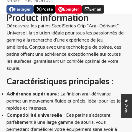
SHARE THIS PRODUCT
Partager
Poste
Épingler
E-mail
Partager
Ouvre
Publier
Ouvre
Épingler
Ouvre
Partager
Product information
sur
dans
sur
dans
sur
dans
par
Facebook
une
X
une
Pinterest
une
email
Découvrez les patins SteelSeries Grip "Anti-Dérivant"
nouvelle
nouvelle
nouvelle
Universel, la solution idéale pour tous les passionnés de
fenêtre.
fenêtre.
fenêtre.
gaming à la recherche d'une expérience de jeu
améliorée. Conçus avec une technologie de pointe, ces
patins offrent une adhérence exceptionnelle sur toutes
les surfaces, garantissant un contrôle optimal de votre
souris.
Caractéristiques principales :
Adhérence supérieure :
La finition anti-dérivante
permet un mouvement fluide et précis, idéal pour les jeux
★ Avis
rapides et intenses.
Compatibilité universelle :
Ces patins s'adaptent
parfaitement à une large gamme de souris, vous
permettant d'améliorer votre équipement sans avoir à