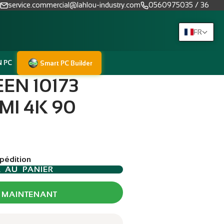
service.commercial@lahlou-industry.com
0560975035 / 36
FR
N PC
Smart PC Builder
EN 10173
MI 4K 90
xpédition
R AU PANIER
 MAINTENANT