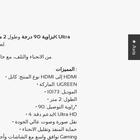
UGREEN HDMI to HDMI بزاوية 90 درجة
وطول
2 متر
★ Avis
لضمان صورة وصوت عالي الجودة. مثالي للتلفزيونات، الشاشات، أجهزة الألعاب، الحواسيب وأجهزة العرض.
يتميز بتصميم زاوي يحمي منفذ HDMI من الانحناء والتلف، مع خامات متينة لضمان عمر استخدام طويل وأداء مستقر في كل التوصيلات.
المميزات :
• نوع المنتج: كابل HDMI إلى HDMI
• الماركة: UGREEN
• الموديل: 10173
• الطول: 2 متر
• زاوية التوصيل: 90°
• يدعم دقة: 4K Ultra HD
• نقل صورة وصوت عالي الجودة
• حماية المنفذ وتقليل الانحناء
• توافق واسع مع الشاشات وأجهزة الـ Gaming