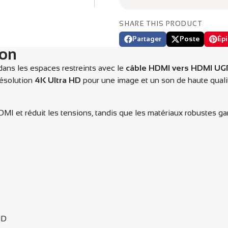
SHARE THIS PRODUCT
Partager
Poste
Épi
Partager
Ouvre
Publier
Ouvre
Éping
Ouvr
ion
sur
dans
sur
dans
sur
dans
Facebook
une
X
une
Pinte
une
dans les espaces restreints avec le
câble HDMI vers HDMI UGR
nouvelle
nouvelle
nouve
résolution
4K Ultra HD
pour une image et un son de haute qualité
fenêtre.
fenêtre.
fenêtr
I et réduit les tensions, tandis que les matériaux robustes gar
HD