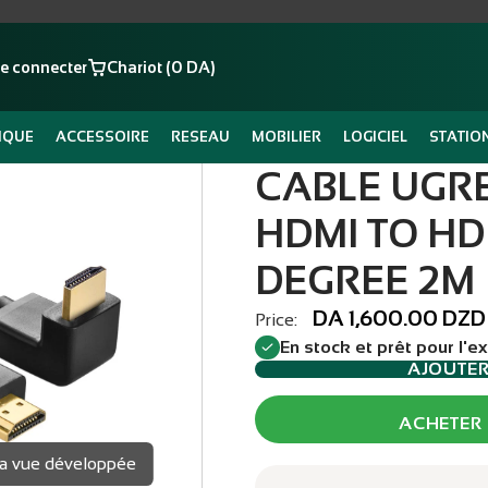
e connecter
Chariot (0 DA)
IQUE
ACCESSOIRE
RESEAU
MOBILIER
LOGICIEL
STATIO
CABLE UGRE
HDMI TO HD
DEGREE 2M
DA 1,600.00 DZD
Price:
En stock et prêt pour l'e
AJOUTE
ACHETER
 la vue développée