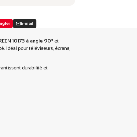
ngler
E-mail
ler
e
Partager
par
rest
email
EEN 10173 à angle 90°
et
lle
. Idéal pour téléviseurs, écrans,
e.
antissent durabilité et