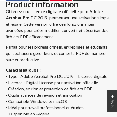
Product information
sur
dans
sur
dans
sur
dans
par
Facebook
une
X
une
Pinterest
une
email
Obtenez une
licence digitale officielle
pour
Adobe
nouvelle
nouvelle
nouvelle
Acrobat Pro DC 2019
, permettant une activation simple
fenêtre.
fenêtre.
fenêtre.
et légale. Cette version offre des fonctionnalités
avancées pour créer, modifier, convertir et sécuriser des
fichiers PDF efficacement.
Parfait pour les professionnels, entreprises et étudiants
qui souhaitent gérer leurs documents PDF de manière
sûre et productive.
Caractéristiques :
• Type : Adobe Acrobat Pro DC 2019 – Licence digitale
• Licence : Digital License pour activation officielle
• Création, édition et protection de fichiers PDF
• Outils avancés de révision et annotation
★ Avis
• Compatible Windows et macOS
• Idéal pour travail professionnel et études
• Disponible en Algérie