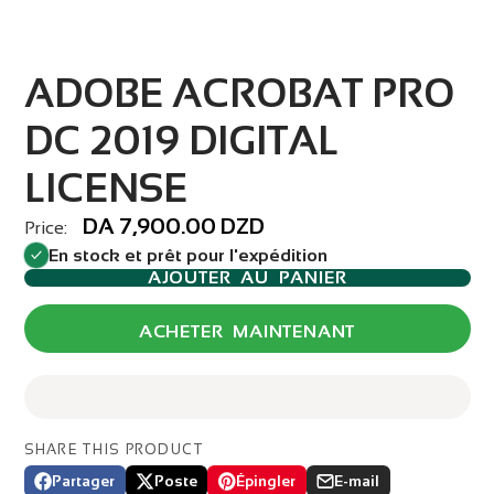
ADOBE ACROBAT PRO
DC 2019 DIGITAL
LICENSE
DA 7,900.00 DZD
Price:
En stock et prêt pour l'expédition
AJOUTER AU PANIER
ACHETER MAINTENANT
SHARE THIS PRODUCT
Partager
Poste
Épingler
E-mail
Partager
Ouvre
Publier
Ouvre
Épingler
Ouvre
Partager