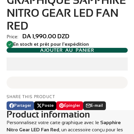
GRAPHIQUE SAPPHIRE
NITRO GEAR LED FAN
RED
DA 1,990.00 DZD
Price:
En stock et prêt pour l'expédition
AJOUTER AU PANIER
SHARE THIS PRODUCT
Partager
Poste
Épingler
E-mail
Partager
Ouvre
Publier
Ouvre
Épingler
Ouvre
Partager
Product information
sur
dans
sur
dans
sur
dans
par
Facebook
une
X
une
Pinterest
une
email
Personnalisez votre carte graphique avec le
Sapphire
nouvelle
nouvelle
nouvelle
Nitro Gear LED Fan Red
, un accessoire conçu pour les
fenêtre.
fenêtre.
fenêtre.