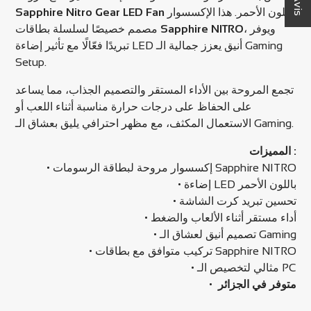
Sapphire Nitro Gear LED Fan
باللون الأحمر. هذا الإكسسوار
مصمم خصيصًا لسلسلة بطاقات
Sapphire NITRO
، ويوفر
تبريدًا فعّالًا مع تأثير إضاءة LED أنيق يعزز جمالية الـ Gaming
Setup.
تجمع المروحة بين الأداء المستقر والتصميم الجذاب، مما يساعد
على الحفاظ على درجات حرارة مناسبة أثناء اللعب أو
الاستعمال المكثف، مع مظهر احترافي يليق بعشاق الـ Gaming.
المميزات :
• إكسسوار مروحة لبطاقة الرسومات Sapphire NITRO
• إضاءة LED باللون الأحمر
• تحسين تبريد كرت الشاشة
• أداء مستقر أثناء الألعاب والضغط
• تصميم أنيق لعشاق الـ Gaming
• تركيب متوافق مع بطاقات Sapphire NITRO
• مثالي لتخصيص الـ PC
•
متوفر في الجزائر