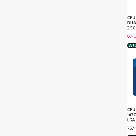
CPU
DUA
3.5G
Prix
8,9
de
vent
AJ
CPU 
147
LGA
Prix
75,