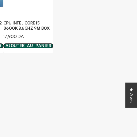
2
CPU INTEL CORE I5
8600K 3.6GHZ 9M BOX
Prix
17,900 DA
R
AJOUTER AU PANIER
★ Avis