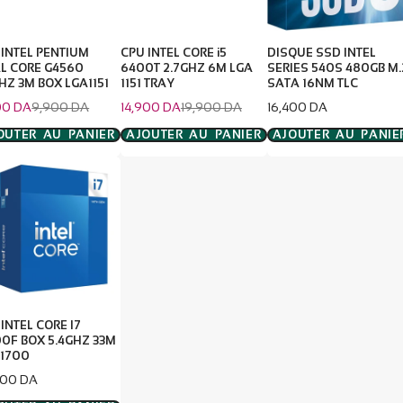
 INTEL PENTIUM
CPU INTEL CORE i5
DISQUE SSD INTEL
L CORE G4560
6400T 2.7GHZ 6M LGA
SERIES 540S 480GB M.
HZ 3M BOX LGA1151
1151 TRAY
SATA 16NM TLC
Prix
Prix
Prix
Prix
00 DA
9,900 DA
14,900 DA
19,900 DA
16,400 DA
habituel
de
habituel
e
vente
OUTER AU PANIER
AJOUTER AU PANIER
AJOUTER AU PANIE
INTEL CORE I7
00F BOX 5.4GHZ 33M
 1700
900 DA