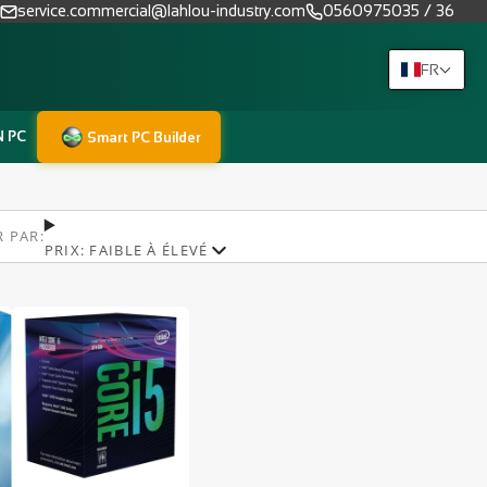
service.commercial@lahlou-industry.com
0560975035 / 36
FR
N PC
Smart PC Builder
R PAR:
PRIX: FAIBLE À ÉLEVÉ