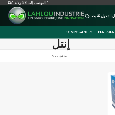
* التوصيل إلى 58 ولاية *
 الدخول
بحث
COMPOSANT PC
PERIPHER
إنتل
5 منتجات