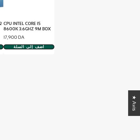
2
CPU INTEL CORE I5
8600K 3.6GHZ 9M BOX
سعر
17,900 DA
أضف إلى السلة
★ Avis