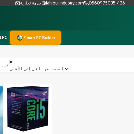
0560975035 / 36
خدمة تجارية@lahlou-industry.com
N PC
Smart PC Builder
فرز حسب:
السعر: من الأقل إلى الأعلى