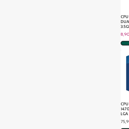
CPU
DUA
3.5G
سعر
8,9
البيع
CPU 
147
LGA
سعر
75,