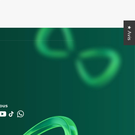
★ Avis
nous