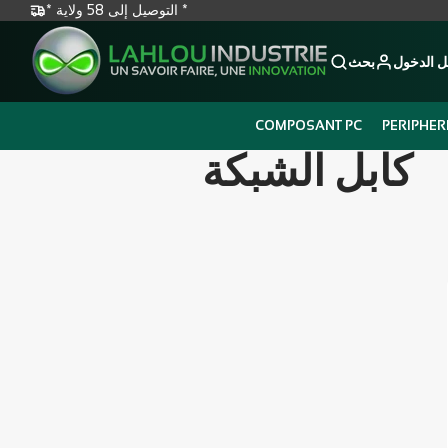
* التوصيل إلى 58 ولاية *
 الدخول
بحث
COMPOSANT PC
PERIPHER
كابل الشبكة